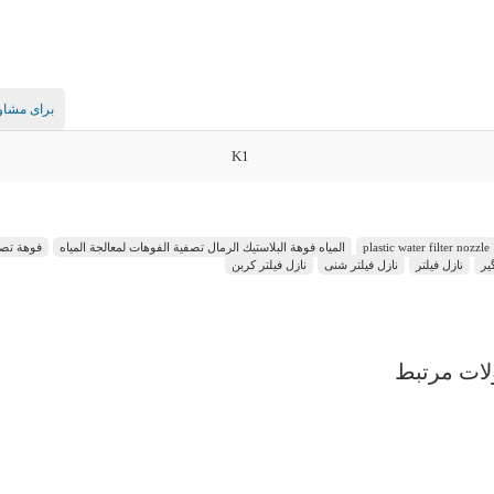
برای مشاور
K1
plastic water filter nozzle
المياه فوهة البلاستيك الرمال تصفية الفوهات لمعالجة المياه
فوهة تصفي
یر
نازل فیلتر
نازل فیلتر شنی
نازل فیلتر کربن
ات مرتبط