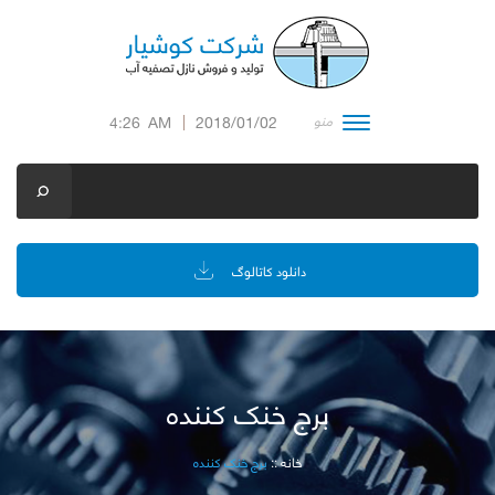
منو
4:26
AM
2018/01/02
دانلود کاتالوگ
برج خنک کننده
خانه
::
برج خنک کننده